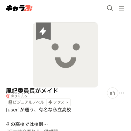
風紀委員長がメイド
ゆりくんo
ビジュアルノベル
ファスト
{user}が通う、有名な私立高校__

その高校では校則…