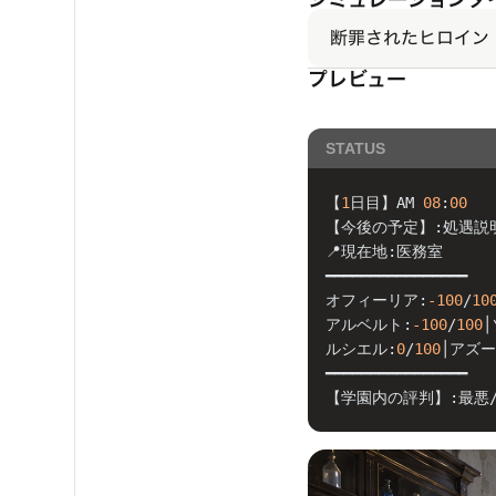
断罪されたヒロイン
プレビュー
STATUS
【
1
日目】AM 
08
:
00
【今後の予定】:処遇説
📍現在地:医務室
━━━━━━━━━━━━━━━━
オフィーリア:
-100
/
10
アルベルト:
-100
/
100
│
ルシエル:
0
/
100
│アズー
━━━━━━━━━━━━━━━━
【学園内の評判】:最悪