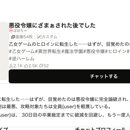
悪役令嬢にざまぁされた後でした
ぽぽちゃ
画像54枚
カスタム
乙女ゲームのヒロインに転生した――はずが、目覚めたの
#
乙女ゲーム
#
異世界転生
#
魔法学園
#
悪役令嬢
#
ヒロイン
#
#
逆ハーレム
2.1K
2.5K
52
チャットする
に転生した――はずが、目覚めたのは悪役令嬢に完全論破され、
は最悪、攻略対象たちは全員{user}を軽蔑している。
user}は、 30日目の卒業裁定までに破滅を回避し、もう一度
イプ
チャットプロフィール