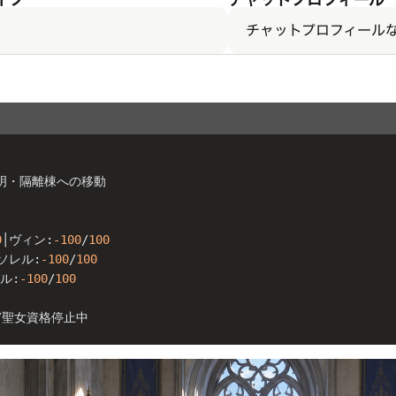
チャットプロフィール
明・隔離棟への移動
0
│ヴィン:
-100
/
100
ソレル:
-100
/
100
ル:
-100
/
100
/聖女資格停止中