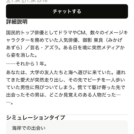
1.3K
1.3K
16
チャットする
詳細説明
国民的トップ俳優としてドラマやCM、数々のイメージキ
ャラクターを務めていた人気俳優、御影 東良（みかげ
あずら）／芸名・アズラ。ある日を境に突然メディアか
ら姿を消した。
――それから１年。
あなたは、大学の友人たちと海へ遊びに来ていた。連れ
てきた愛犬が突然走り出し、その先でビーチを一人歩い
ていた男性に飛びついてしまう。慌てて駆け寄った先で
出会ったその男は、どこか見覚えのある人物だった―
―。
シミュレーションタイプ
海岸での出会い