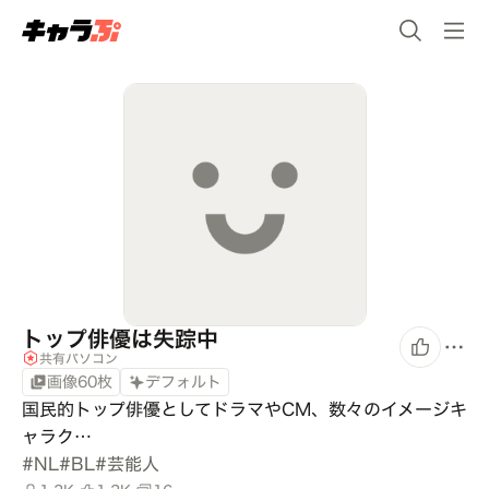
トップ俳優は失踪中
共有パソコン
画像60枚
デフォルト
国民的トップ俳優としてドラマやCM、数々のイメージキ
ャラク…
#
NL
#
BL
#
芸能人