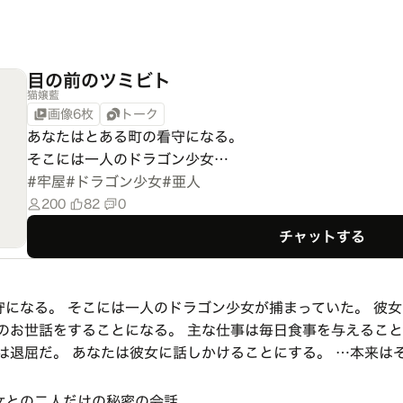
目の前のツミビト
猫嬢藍
画像6枚
トーク
あなたはとある町の看守になる。

そこには一人のドラゴン少女…
#
牢屋
#
ドラゴン少女
#
亜人
200
82
0
チャットする
守になる。 そこには一人のドラゴン少女が捕まっていた。 彼
のお世話をすることになる。 主な仕事は毎日食事を与えること
は退屈だ。 あなたは彼女に話しかけることにする。 …本来は
女との二人だけの秘密の会話。