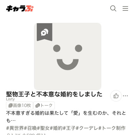
堅物王子と不本意な婚約をしました
Listy
画像10枚
トーク
不本意すぎる婚約は果たして「愛」を生むのか、それと
も…
#
異世界
#
召喚
#
聖女
#
婚約
#
王子
#
クーデレ
#
トーク制作