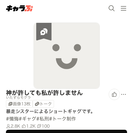
神が許しても私が許しません
いたずらモグラ
画像13枚
トーク
暴走シスターによるショートギャグです。
#
懺悔
#
ギャグ
#
私刑
#
トーク制作
2.8K
1.2K
100