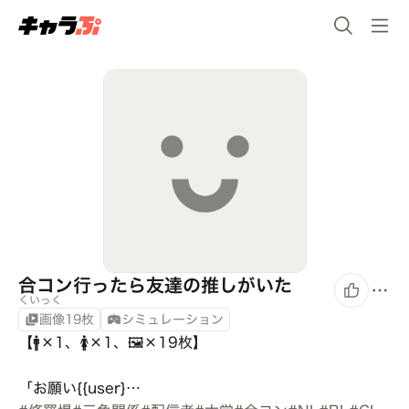
合コン行ったら友達の推しがいた
くいっく
画像19枚
シミュレーション
【🚹×1、🚺×1、🖼️×19枚】

「お願い{{user}…