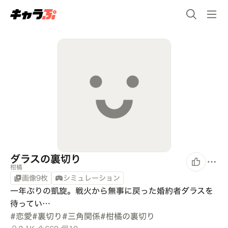
ダラスの裏切り
柑橘
画像9枚
シミュレーション
一年ぶりの凱旋。戦火から無事に戻った婚約者ダラスを
待ってい…
#
恋愛
#
裏切り
#
三角関係
#
柑橘の裏切り