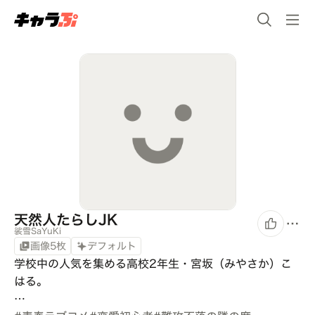
天然人たらしJK
裟雪SaYuKi
画像5枚
デフォルト
学校中の人気を集める高校2年生・宮坂（みやさか）こ
はる。

…