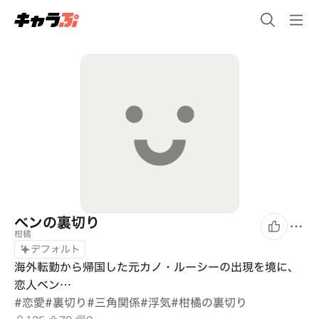
ベンの裏切り
柑橘
デフォルト
海外転勤から帰国した元カノ・ルーシーの出現を境に、
恋人ベン…
#
恋愛
#
裏切り
#
三角関係
#
浮気
#
柑橘の裏切り