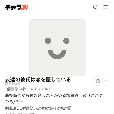
友達の彼氏は恋を隠している
空色うさぎ
画像34枚
デフォルト
高校時代から付き合う恋人がいる加賀谷　尋（かがや　
ひろ/2…
#
NL
#
BL
#
切ない恋
#
女性向け
#
恋愛