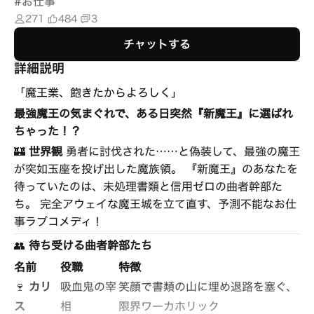
#
お仕事
271
484
3
チャットする
詳細説明
「魔王業、飽きたからよろしく」
最強魔王の気まぐれで、ある日突然『新魔王』に選ばれ
ちゃった！？
🏰
世界観
勇者に討伐された……と偽装して、最強の魔王
が突如玉座を投げ出した魔族領。 『新魔王』のあなたを
待っていたのは、未処理書類と信用ゼロの曲者幹部た
ち。 完全アウェイな魔王城を立て直す、予測不能なお仕
事ラブコメディ！
👥
待ち受ける曲者幹部たち
名前
役職
特徴
🍷
カリ
吸血鬼の宰
笑顔で書類の山に埋め退路を塞ぐ、
ス
相
限界ワーカホリック