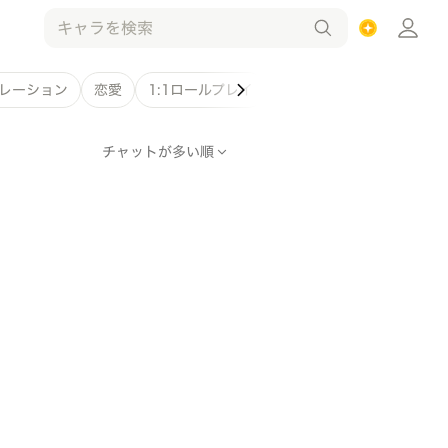
レーション
恋愛
1:1ロールプレイ
ファンタジー
SF
歴
チャットが多い順