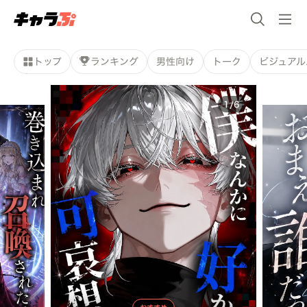
トップ
ランキング
男性向け
トーク
ビジュアル
1
/
6