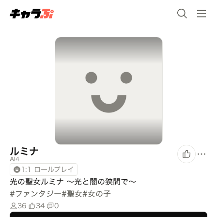
ルミナ
Al4
1:1 ロールプレイ
光の聖女ルミナ ～光と闇の狭間で～
#
ファンタジー
#
聖女
#
女の子
36
34
0