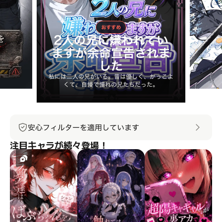
おすすめ
2人の兄に嫌われてい
ますが余命宣告されま
した
私には二人の兄がいる。昔は優しく、かっこよ
くて、自慢で憧れの兄たちだった。
安心フィルターを適用しています
注目キャラが続々登場！