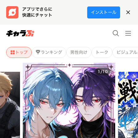
アプリでさらに
インストール
快適にチャット
トップ
ランキング
男性向け
トーク
ビジュアル
1
/
10