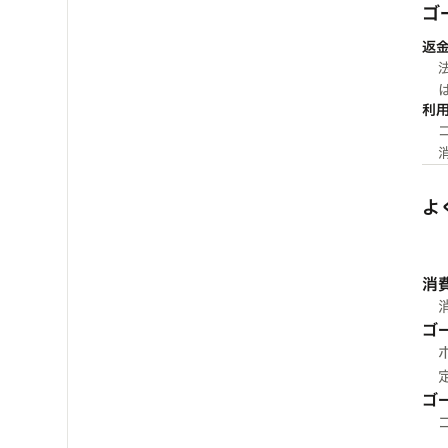
ゴ
返
利
よ
消
ゴ
ゴ