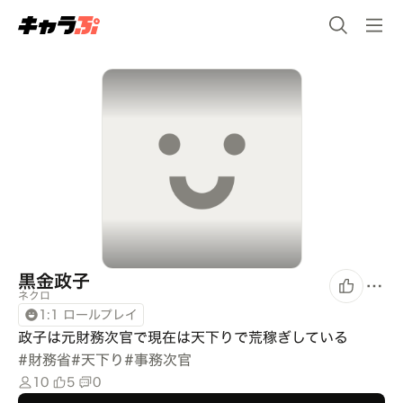
黒金政子
ネクロ
1:1 ロールプレイ
政子は元財務次官で現在は天下りで荒稼ぎしている
#
財務省
#
天下り
#
事務次官
10
5
0