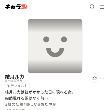
結月ルカ
みーとぱすた
デフォルト
結月ルカは虹がかかった日に現れる女。

突然現れる訳はなく前…
#
虹の妖精
#
優しい
#
おだやか