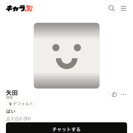
矢田
項有
デフォルト
はい
3
2
0
チャットする