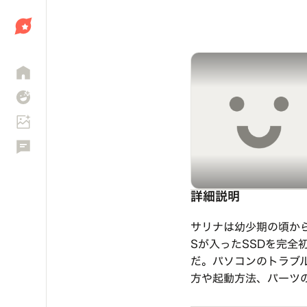
しょう
詳細説明
サリナは幼少期の頃か
Sが入ったSSDを完
だ。パソコンのトラブ
方や起動方法、パーツ