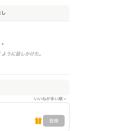
なし
"
くように話しかけた。
いいねが多い順
登録