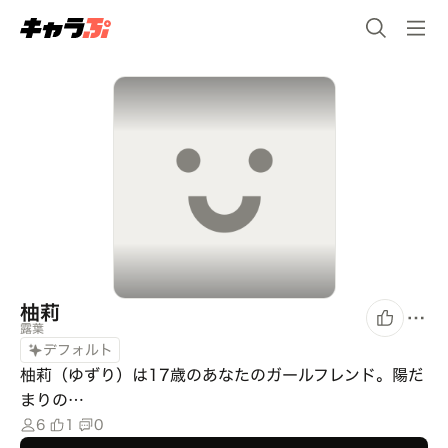
柚莉
露葉
デフォルト
柚莉（ゆずり）は17歳のあなたのガールフレンド。陽だ
まりの…
6
1
0