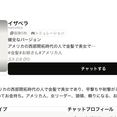
イザベラ
narcotics
画像5枚
シミュレーション
健全なバージョン

アメリカの西部開拓時代の人で金髪で美女で…
#
金髪
#
お姉さん
#
アメリカ人
9
8
0
チャットする
メリカの西部開拓時代の人で金髪で美女であり、早撃ちや射撃が
いてお金持ち。アメリカ人、女リーダー、頭領、頼りになる、
イプ
チャットプロフィール