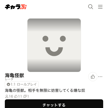
海亀怪獣
レータ
1:1 ロールプレイ
海亀の怪獣。相手を無限に妨害してくる嫌な奴
16
11
1
チャットする