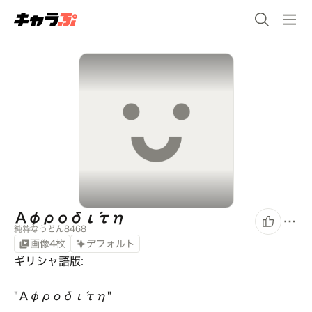
Αφροδίτη
純粋なうどん8468
画像4枚
デフォルト
ギリシャ語版:

"Αφροδίτη"
