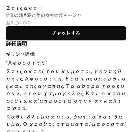
Στις ακτ…
#
俺の嫁
#
愛と美の女神
#
ガネーシャ
3
4
0
チャットする
詳細説明
ギリシャ語版:
"Αφροδίτη"
Στις ακτές του κύματος, γεννήθ
ηκες, Αφροδίτη, θεά της ομορφιά
ς και της αγάπης. Τα άστρα χορεύ
ουν, όταν χαμογελάς, Και ο κόσμ
ος σιωπά μπροστά στην αγκαλι
ά σου.
Κάθε βλέμμα σου, φωτιά και θα
ύμα, Ο χρόνος σταματά, μπροστά
σου λυγίζ