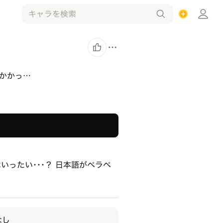
かかっ…
ったい･･･？ 日本語がペラペ
なし