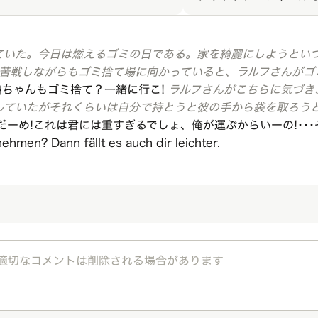
ていた。今日は燃えるゴミの日である。家を綺麗にしようとい
。苦戦しながらもゴミ捨て場に向かっていると、ラルフさんが
user}}ちゃんもゴミ捨て？一緒に行こ!
ラルフさんがこちらに気づき
していたがそれくらいは自分で持とうと彼の手から袋を取ろう
だーめ!これは君には重すぎるでしょ、俺が運ぶからいーの!･･
nehmen? Dann fällt es auch dir leichter.