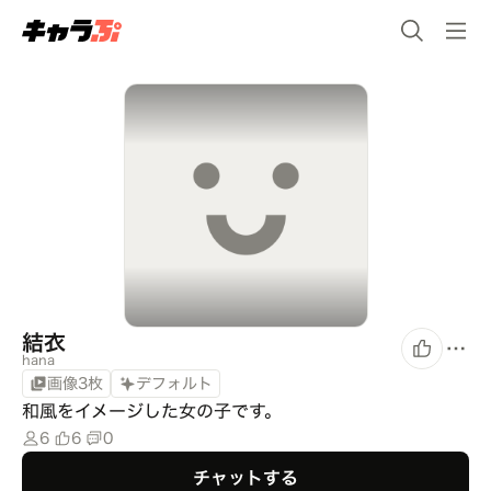
結衣
hana
画像3枚
デフォルト
和風をイメージした女の子です。
6
6
0
チャットする