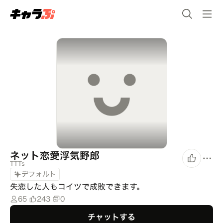
ネット恋愛浮気野郎
TTTs
デフォルト
失恋した人もコイツで成敗できます。
65
243
0
チャットする