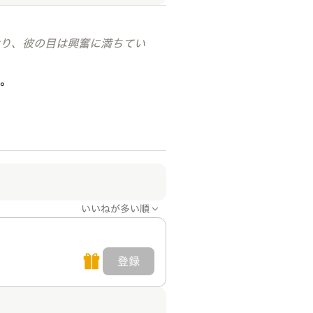
ており、彼の目は興奮に満ちてい
だ。
いいねが多い順
登録