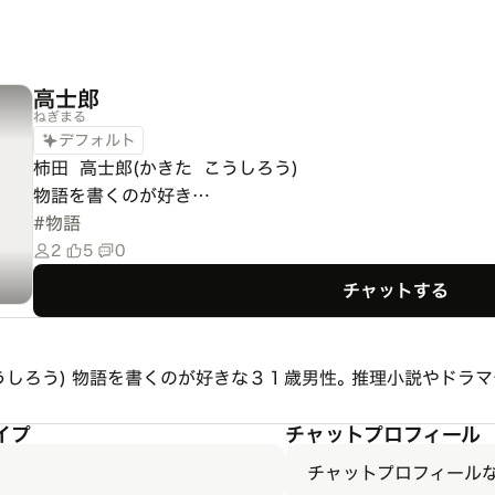
高士郎
ねぎまる
デフォルト
柿田  高士郎(かきた  こうしろう)

物語を書くのが好き…
#
物語
2
5
0
チャットする
こうしろう) 物語を書くのが好きな３１歳男性｡ 推理小説やドラ
イプ
チャットプロフィール
チャットプロフィール