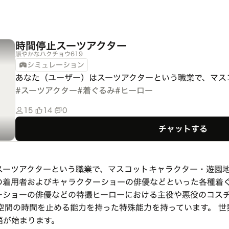
時間停止スーツアクター
賑やかなハクチョウ619
シミュレーション
あなた（ユーザー）はスーツアクターという職業で、マス
#
スーツアクター
#
着ぐるみ
#
ヒーロー
15
14
0
チャットする
スーツアクターという職業で、マスコットキャラクター・遊園
の着用者およびキャラクターショーの俳優などといった各種着
ーショーの俳優などの特撮ヒーローにおける主役や悪役のコス
 空間の時間を止める能力を持った特殊能力を持っています。 
語が始まります。