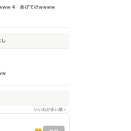
wwww 4 あげてけwwww
なし
ww
いいねが多い順