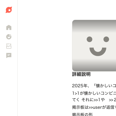
しょう
詳細説明
2025年、「懐かしい
1>1が懐かしいコンビニ
てく それに>>1や >>
掲示板は>>userが返
掲示板の形