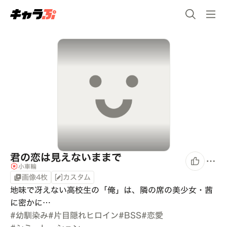
君の恋は見えないままで
小車輪
画像4枚
カスタム
地味で冴えない高校生の「俺」は、隣の席の美少女・茜
に密かに…
#
幼馴染み
#
片目隠れヒロイン
#
BSS
#
恋愛