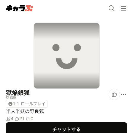
獄焔銀狐
空狐銀
1:1 ロールプレイ
半人半妖の野良狐
4
21
0
チャットする