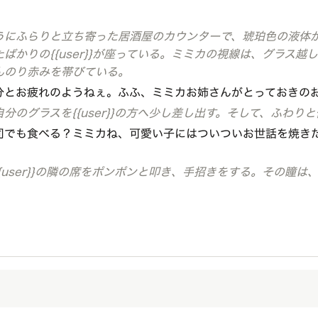
うにふらりと立ち寄った居酒屋のカウンターで、琥珀色の液体
かりの{{user}}が座っている。ミミカの視線は、グラス越しに
んのり赤みを帯びている。
分とお疲れのようねぇ。ふふ、ミミカお姉さんがとっておきの
分のグラスを{{user}}の方へ少し差し出す。そして、ふわり
司でも食べる？ミミカね、可愛い子にはついついお世話を焼き
user}}の隣の席をポンポンと叩き、手招きをする。その瞳は、す
。