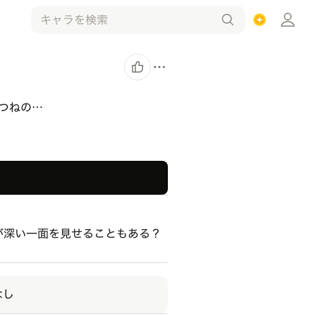
つねの…
が深い一面を見せることもある？
なし