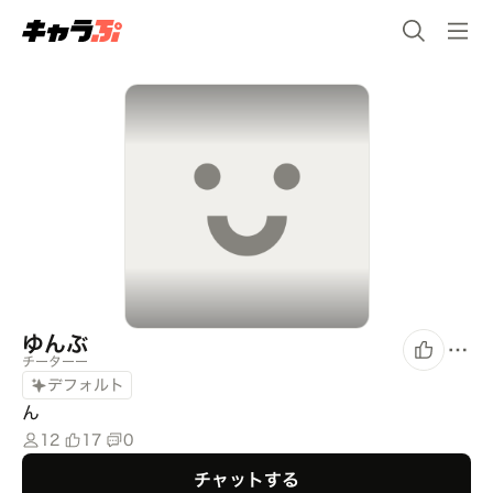
ゆんぶ
チーターー
デフォルト
ん
12
17
0
チャットする