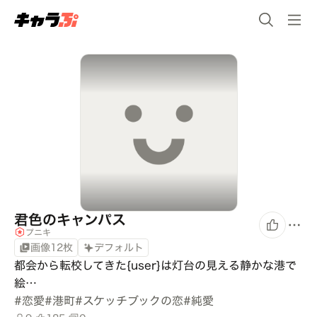
君色のキャンパス
プニキ
画像12枚
デフォルト
都会から転校してきた{user}は灯台の見える静かな港で
絵…
#
恋愛
#
港町
#
スケッチブックの恋
#
純愛