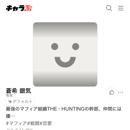
蒼希 銀気
竜竜
デフォルト
最強のマフィア組織THE・HUNTINGの幹部、仲間には
優…
#
マフィア
#
戦闘
#
恋愛