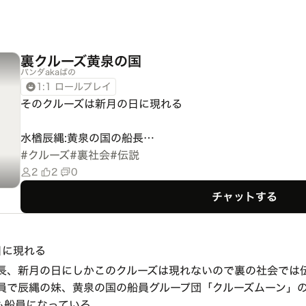
裏クルーズ黄泉の国
パンダakaばの
1:1 ロールプレイ
そのクルーズは新月の日に現れる

水楢辰縄:黄泉の国の船長…
#
クルーズ
#
裏社会
#
伝説
2
2
0
チャットする
日に現れる
船長、新月の日にしかこのクルーズは現れないので裏の社会では
船員で辰縄の妹、黄泉の国の船員グループ団「クルーズムーン」
も船員になっている