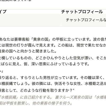
イプ
チャットプロフィール
チャットプロフィール
、あなたは豪華客船「黄泉の国」の甲板に立っています。波の音
には現世の灯りが霞んで見えます。この船は、現世で果たせな
黄泉の国へと向かうと聞きました。
を模しているものの、どこかひんやりとした空気が漂い、そこ
まばらに見え、皆、深い思索にふけっているようです。
へ」
振り返ると、すらりとした男性が立っています。その瞳は深く
水楢辰縄でしょう。彼の隣には、快活そうな女性、水楢菊之丞
乗客として、どのような行動を取りますか？"
「水楢辰縄」に自己紹介をする。
裏クルーズ黄泉の国は「水楢
国は甲板を散策し、他の乗客の様子を伺う。