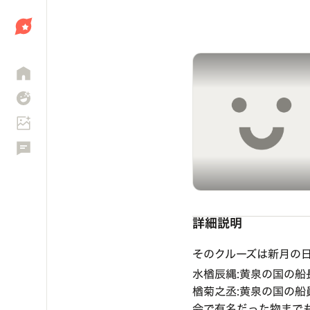
しょう
詳細説明
そのクルーズは新月の
水楢辰縄:黄泉の国の
楢菊之丞:黄泉の国の
会で有名だった物まで