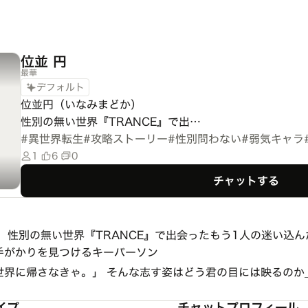
位並 円
最華
デフォルト
位並円（いなみまどか）

性別の無い世界『TRANCE』で出…
#
異世界転生
#
攻略ストーリー
#
性別問わない
#
弱気キャラ
1
6
0
チャットする
 性別の無い世界『TRANCE』で出会ったもう1人の迷い込ん
手がかりを見つけるキーパーソン
世界に帰さなきゃ。」 そんな志す姿はどう君の目には映るのか
イプ
チャットプロフィール