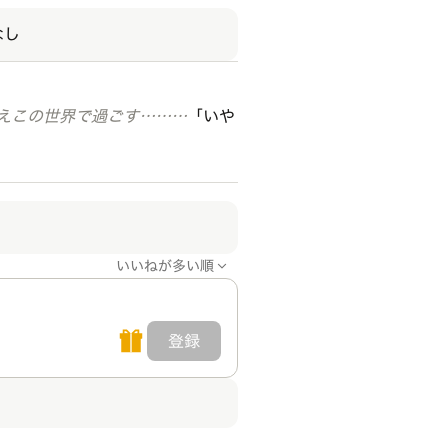
なし
えこの世界で過ごす………
「いや
いいねが多い順
登録