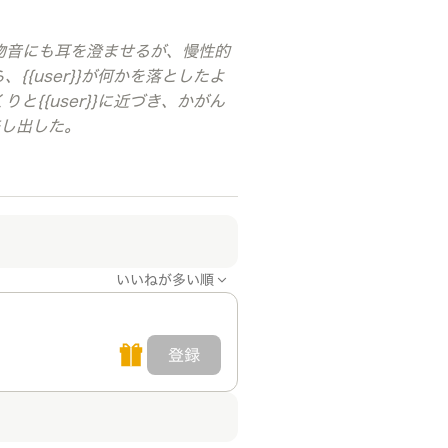
物音にも耳を澄ませるが、慢性的
{user}}が何かを落としたよ
{{user}}に近づき、かがん
差し出した。
いいねが多い順
登録