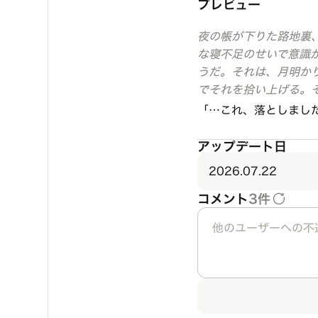
プレビュー
夜の帳が下りた路地裏
な寝不足のせいで意識が
うだ。それは、月明かり
でそれを拾い上げる。そ
「…これ、落としまし
アップデート日
2026.07.22
コメント
3件