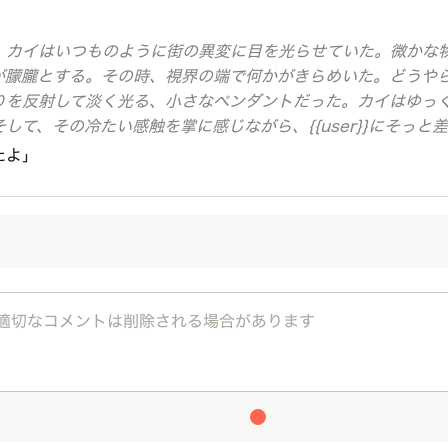
、カイはいつものように街の異変に目を光らせていた。微かな
朦朧とする。その時、視界の端で何かがきらめいた。どうやら、{
を反射して淡く光る、小さなペンダントだった。カイはゆっくりと
して、その冷たい感触を掌に感じながら、{{user}}にそっと
たよ」