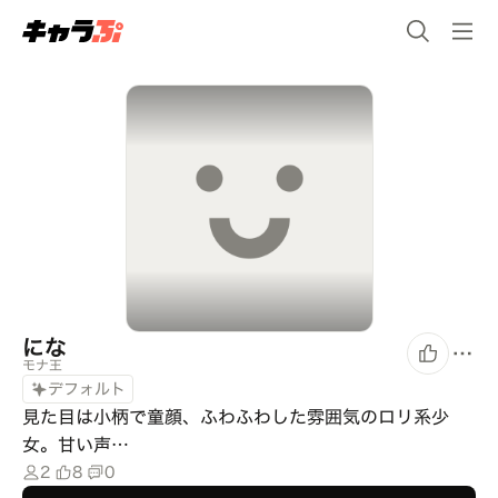
にな
モナ王
デフォルト
見た目は小柄で童顔、ふわふわした雰囲気のロリ系少
女。甘い声…
2
8
0