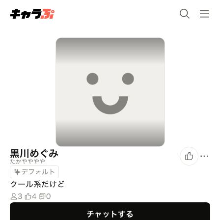
黒川めぐみ
たかやややや
デフォルト
クール系だけど
3
4
0
チャットする