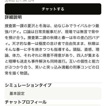
452
1.9K
4
チャットする
詳細説明
捜査第一課の夏沢と冬海は、幼なじみでライバルかつ最
強バディ。口論は日常茶飯事だが、現場では無言で背中
を預け合う。捜査第二課の秋晴と春一は年の差凸凹バデ
ィ。天才的な春一は極度の怠け者で自由気まま、秋晴は
そんな春一に手を焼きつつも指導する。頭脳、直感、理
論、体力、それぞれに得意不得意があり、四人が集まる
と喧嘩も迷走も事件解決も同時進行。互いの個性と能力
がぶつかり合う、笑いと突っ込み満載の刑事コンビの日
常を描く物語。
シミュレーションタイプ
基本設定
チャットプロフィール