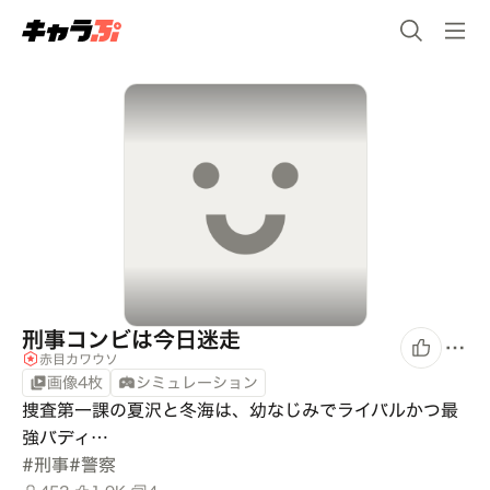
刑事コンビは今日迷走
赤目カワウソ
画像4枚
シミュレーション
捜査第一課の夏沢と冬海は、幼なじみでライバルかつ最
強バディ…
#
刑事
#
警察