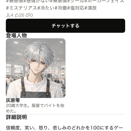
#
無感情
#
感情がない
#
無表情
#
クール
#
ポーカーフェイス
#
ミステリアス
#
冷たい
#
冷徹
#
塩対応
#
演技
4
26
0
チャットする
登場人物
灰原零
20歳大学生。服屋でバイトを始
めた。
詳細説明
信頼度、笑い、怒り、悲しみのどれかを100にするゲー