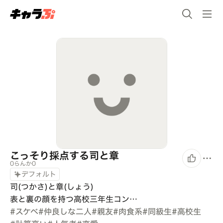
こっそり採点する司と章
0らんか0
デフォルト
司(つかさ)と章(しょう)

表と裏の顔を持つ高校三年生コン…
#
スケベ
#
仲良しな二人
#
親友
#
肉食系
#
同級生
#
高校生