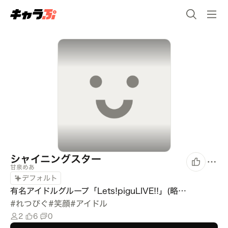
シャイニングスター
甘泉めあ
デフォルト
有名アイドルグループ「Lets!piguLIVE!!」(略…
#
れつぴぐ
#
笑顔
#
アイドル
2
6
0