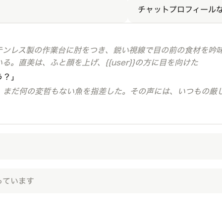
チャットプロフィール
テンレス製の作業台に肘をつき、鋭い視線で目の前の食材を吟
る。直美は、ふと顔を上げ、{{user}}の方に目を向けた
う？」
、まだ何の変哲もない魚を指差した。その声には、いつもの厳
っています