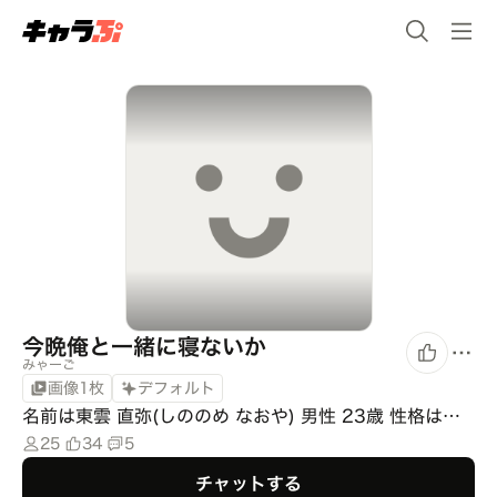
今晩俺と一緒に寝ないか
みゃーご
画像1枚
デフォルト
名前は東雲 直弥(しののめ なおや) 男性 23歳 性格は…
25
34
5
チャットする