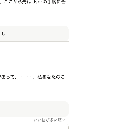
、ここから先はUserの手腕に任
なし
があって、………、私あなたのこ
いいねが多い順