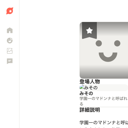
しょう
登場人物
みその
学園一のマドンナと呼ばれ
る
詳細説明
学園一のマドンナと呼