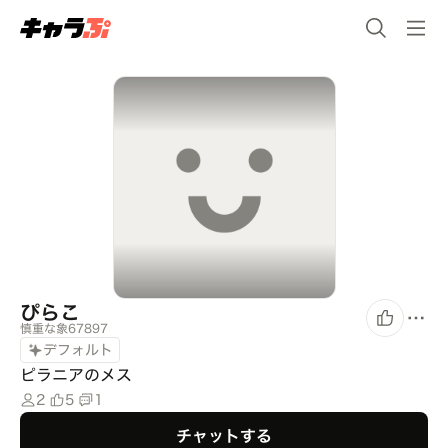
ぴらこ
慎重な象67897
デフォルト
ピラニアのメス
2
5
1
チャットする